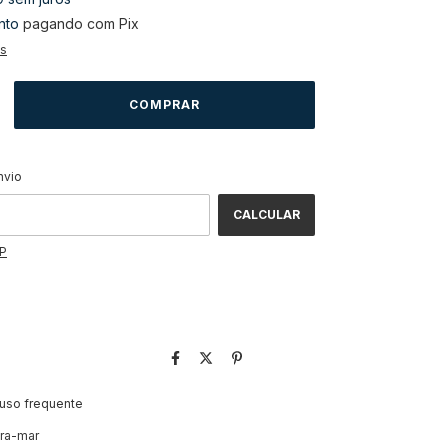
nto
pagando com Pix
es
ALTERAR CEP
CEP:
nvio
CALCULAR
EP
 uso frequente
ira-mar