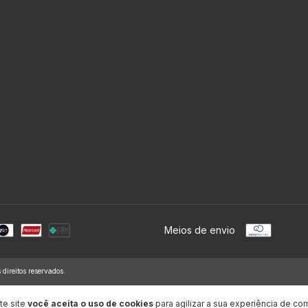
Meios de envio
ireitos reservados.
te site
você aceita o uso de cookies
para agilizar a sua experiência de co