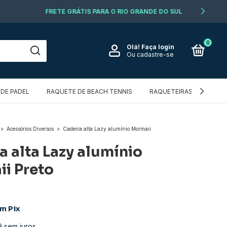
0
Olá!
Faça login
Ou cadastre-se
DE PADEL
RAQUETE DE BEACH TENNIS
RAQUETEIRAS E MOCHIL
>
Acessórios Diversos
>
Cadeira alta Lazy alumínio Mormaii
a alta Lazy alumínio
i Preto
om
Pix
9
sem juros