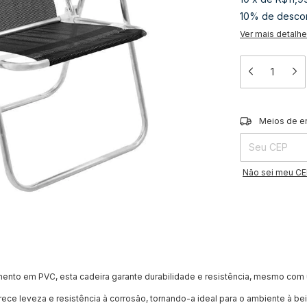
10% de desco
Ver mais detalh
Entregas para o 
Meios de e
Não sei meu C
mento em PVC, esta cadeira garante durabilidade e resistência, mesmo com
erece leveza e resistência à corrosão, tornando-a ideal para o ambiente à be