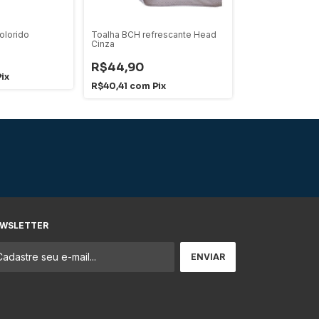
olorido
Toalha BCH refrescante Head
Aparelho Para E
Cinza
Pulso Ante Braç
Grip
R$44,90
R$29,90
ix
R$40,41
com
Pix
R$26,91
com
P
WSLETTER