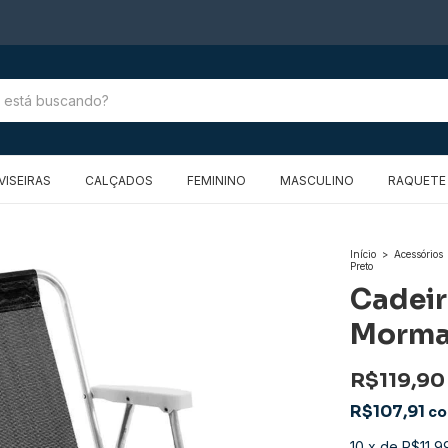
FRETE GRÁTIS PARA O RIO GRANDE DO SUL
VISEIRAS
CALÇADOS
FEMININO
MASCULINO
RAQUETE 
Início
>
Acessórios
Preto
Cadeir
Mormai
R$119,90
R$107,91
c
10
x
de
R$11,9