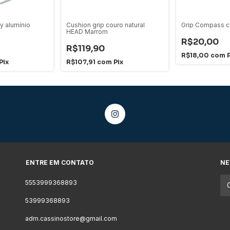
zy alumínio
Cushion grip couro natural
Grip Compass c
HEAD Marrom
R$20,00
R$119,90
R$18,00
com
P
Pix
R$107,91
com
Pix
ENTRE EM CONTATO
NE
5553999368893
53999368893
adm.cassinostore@gmail.com