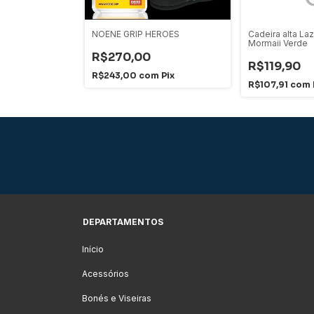
and Faixa De
NOENE GRIP HEROES
Cadeira alta La
Mormaii Verde
R$270,00
R$119,90
R$243,00
com
Pix
Pix
R$107,91
com
DEPARTAMENTOS
Início
Acessórios
Bonés e Viseiras