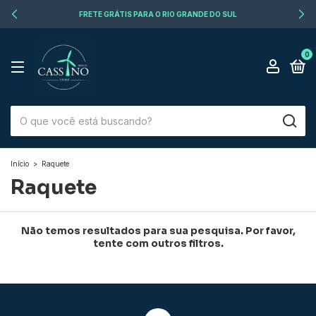
FRETE GRÁTIS PARA O RIO GRANDE DO SUL
0
Início
>
Raquete
Raquete
Não temos resultados para sua pesquisa. Por favor,
tente com outros filtros.