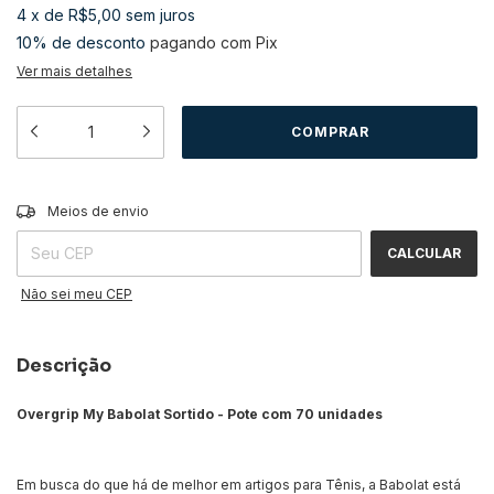
4
x
de
R$5,00
sem juros
10% de desconto
pagando com Pix
Ver mais detalhes
ALTERAR CEP
Entregas para o CEP:
Meios de envio
CALCULAR
Não sei meu CEP
Descrição
Overgrip My Babolat Sortido - Pote com 70 unidades
Em busca do que há de melhor em artigos para Tênis, a Babolat está