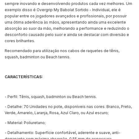
sempre inovando e desenvolvendo produtos cada vez melhores. Um
exemplo disso é Overgrip My Babolat Sortido - Individual, ele é
popular entre os jogadores avançados e profissionais, por possuir
uma ótima aderência às mãos, apresentando ainda uma excelente
absorção ao suor da mão, melhorando a performance e reduzindo o
desconforto causado pelo suor e ainda se destacar com diversão e
cores brilhantes.
Recomendado para utilização nos cabos de raquetes de tênis,
squash, badminton ou Beach tennis.
CARACTERÍSTICAS:
- Perfil: Tênis, squash, badminton ou Beach tennis.
- Detalhe: 70 Unidades no pote, disponíveis nas cores: Branco, Preto,
Verde, Amarelo, Laranja, Rosa, Azul Claro, ou Azul escuro;
- Material: Poliuretano;
- Detalhamento: Superfície confortável, aderente e suave, anti-
derrapante com máxima absorção, 0,55 mm de espessura;