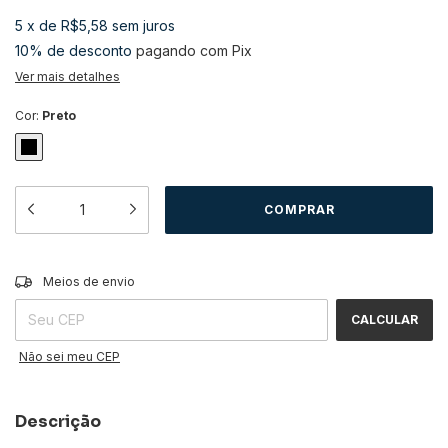
5
x
de
R$5,58
sem juros
10% de desconto
pagando com Pix
Ver mais detalhes
Cor:
Preto
ALTERAR CEP
Entregas para o CEP:
Meios de envio
CALCULAR
Não sei meu CEP
Descrição