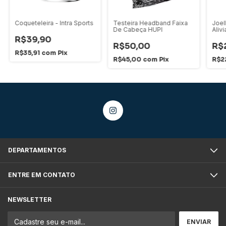
Coqueteleira - Intra Sports
Testeira Headband Faixa
Joel
De Cabeça HUPI
Aliv
R$39,90
R$50,00
R$
R$35,91
com
Pix
R$45,00
com
Pix
R$2
DEPARTAMENTOS
ENTRE EM CONTATO
NEWSLETTER