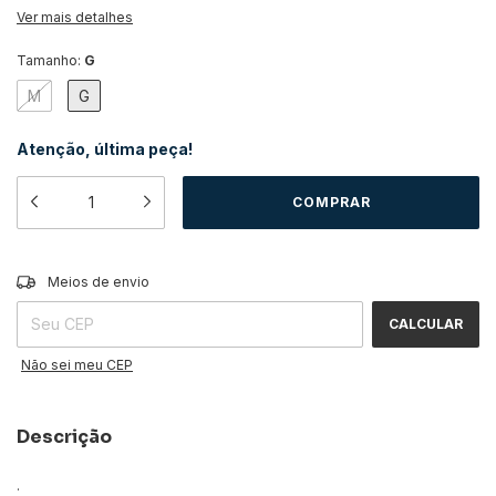
Ver mais detalhes
Tamanho:
G
M
G
Atenção, última peça!
ALTERAR CEP
Entregas para o CEP:
Meios de envio
CALCULAR
Não sei meu CEP
Descrição
.