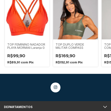
TOP FEMININO NADADOR
TOP DUPLO VERDE
TOP
PLAYA MORMAII Laranja G
MILITAR COMPASS
COM
R$99,90
R$169,90
R$
R$89,91
com
Pix
R$152,91
com
Pix
R$1
DEPARTAMENTOS