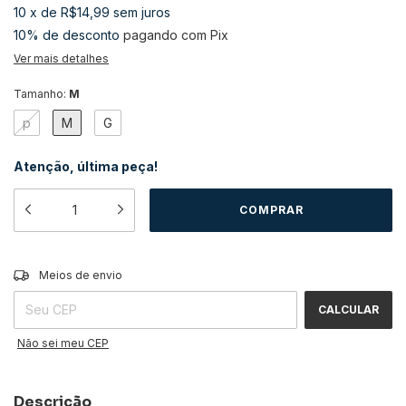
10
x
de
R$14,99
sem juros
10% de desconto
pagando com Pix
Ver mais detalhes
Tamanho:
M
p
M
G
Atenção, última peça!
ALTERAR CEP
Entregas para o CEP:
Meios de envio
CALCULAR
Não sei meu CEP
Descrição