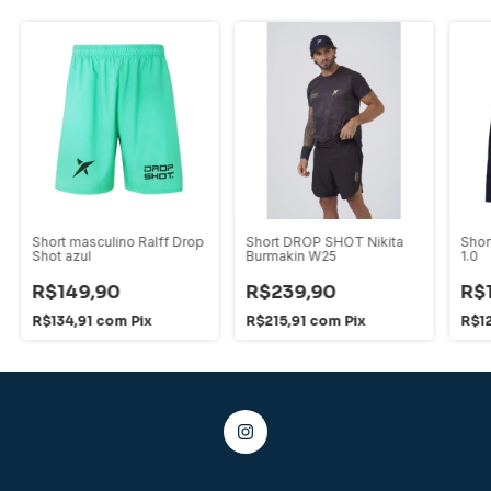
Short masculino Ralff Drop
Short DROP SHOT Nikita
Sho
Shot azul
Burmakin W25
1.0
R$149,90
R$239,90
R$
R$134,91
com
Pix
R$215,91
com
Pix
R$1