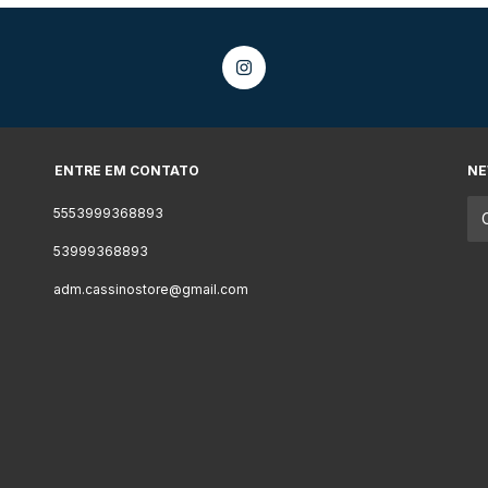
ENTRE EM CONTATO
NE
5553999368893
53999368893
adm.cassinostore@gmail.com