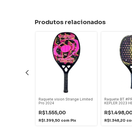
Produtos relacionados
 Super Carbon
Raquete vision Strange Limited
Raquete BT #P
Pro 2024
KEPLER 2023 
R$1.555,00
R$1.498,0
om
Pix
R$1.399,50
com
Pix
R$1.348,20
c