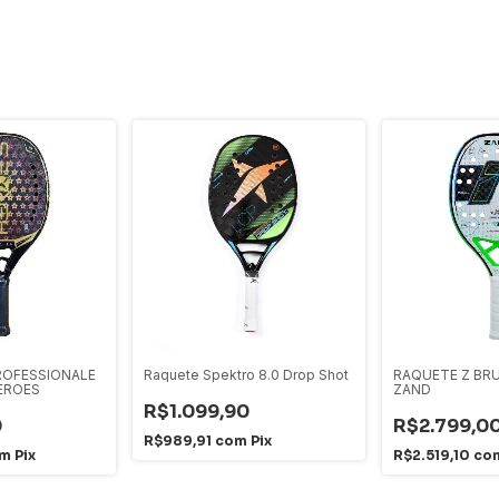
ROFESSIONALE
Raquete Spektro 8.0 Drop Shot
RAQUETE Z BR
HEROES
ZAND
R$1.099,90
0
R$2.799,0
R$989,91
com
Pix
om
Pix
R$2.519,10
co