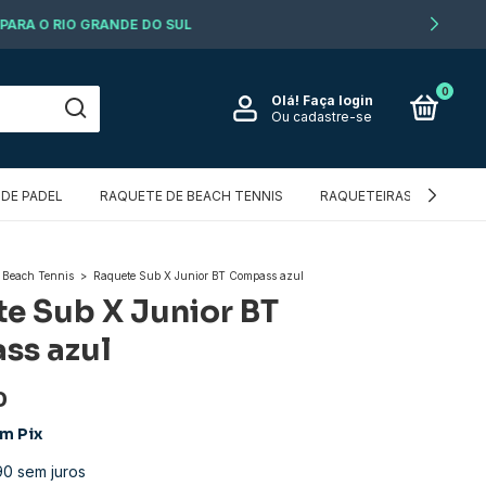
0
Olá!
Faça login
Ou cadastre-se
DE PADEL
RAQUETE DE BEACH TENNIS
RAQUETEIRAS E MOCHIL
 Beach Tennis
>
Raquete Sub X Junior BT Compass azul
e Sub X Junior BT
ss azul
0
om
Pix
90
sem juros