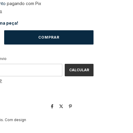
nto
pagando com Pix
es
ima peça!
ALTERAR CEP
CEP:
nvio
CALCULAR
EP
is. Com design