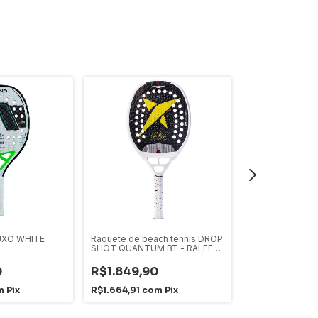
UXO WHITE
Raquete de beach tennis DROP
Raquete de Bea
SHOT QUANTUM BT - RALFF
3K 2025 NOX
ABREU
0
R$1.849,90
R$2.009,0
m
Pix
R$1.664,91
com
Pix
R$1.808,10
co