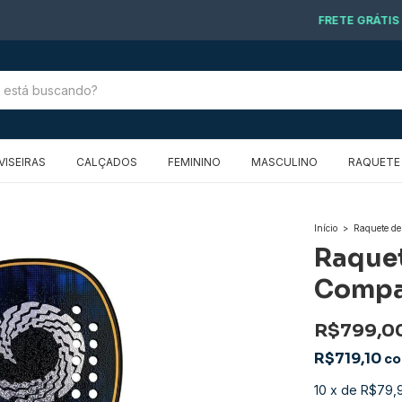
FRETE GRÁTIS PARA O RIO GRANDE DO SUL
VISEIRAS
CALÇADOS
FEMININO
MASCULINO
RAQUETE 
Início
>
Raquete de
Raquet
Compa
R$799,0
R$719,10
c
10
x
de
R$79,