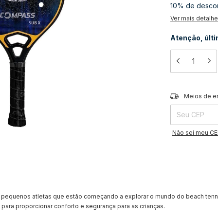
10% de desco
Ver mais detalh
Atenção, últ
Entregas para o 
Meios de e
Não sei meu C
s pequenos atletas que estão começando a explorar o mundo do beach tenn
para proporcionar conforto e segurança para as crianças.