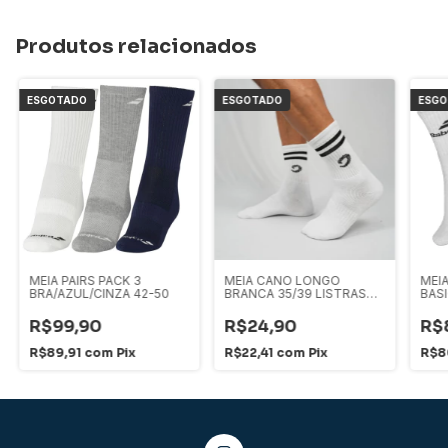
Produtos relacionados
ESGOTADO
ESGOTADO
ESG
MEIA PAIRS PACK 3
MEIA CANO LONGO
MEI
BRA/AZUL/CINZA 42-50
BRANCA 35/39 LISTRAS
BAS
PRETA
R$99,90
R$24,90
R$
R$89,91
com
Pix
R$22,41
com
Pix
R$8