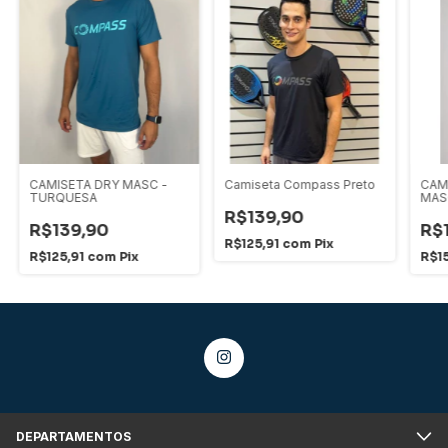
CAMISETA DRY MASC -
Camiseta Compass Preto
CAM
TURQUESA
MAS
BRA
R$139,90
R$139,90
R$
R$125,91
com
Pix
R$125,91
com
Pix
R$1
DEPARTAMENTOS